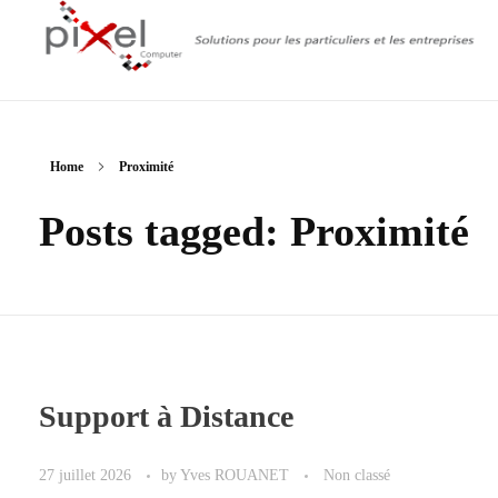
PIXEL Computer
Service informatique à Montididier
Home
Proximité
Posts tagged: Proximité
Support à Distance
27 juillet 2026
by
Yves ROUANET
Non classé