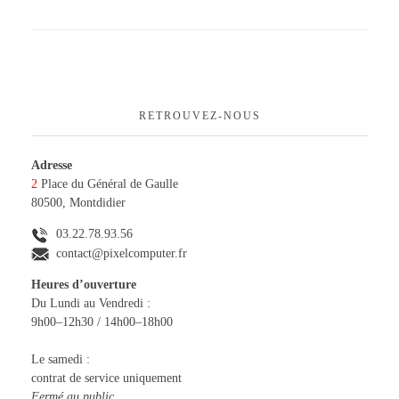
A PROPOS
Réseaux – Sécurité
Composants & Périphériques
CONTACTEZ-NOUS
Logiciels
RETROUVEZ-NOUS
Adresse
2
Place du Général de Gaulle
80500, Montdidier
03.22.78.93.56
contact@pixelcomputer.fr
Heures d’ouverture
Du Lundi au Vendredi :
9h00–12h30 / 14h00–18h00
Le samedi :
contrat de service uniquement
Fermé au public