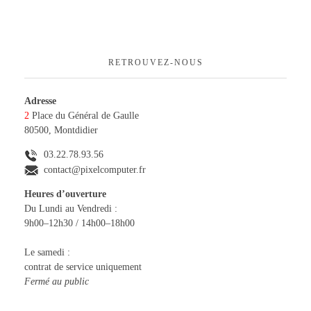
A PROPOS
Réseaux – Sécurité
Composants & Périphériques
CONTACTEZ-NOUS
RETROUVEZ-NOUS
Logiciels
Adresse
2
Place du Général de Gaulle
80500, Montdidier
03.22.78.93.56
contact@pixelcomputer.fr
Heures d’ouverture
Du Lundi au Vendredi :
9h00–12h30 / 14h00–18h00
Le samedi :
contrat de service uniquement
Fermé au public