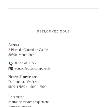
A PROPOS
Réseaux – Sécurité
Composants & Périphériques
CONTACTEZ-NOUS
Logiciels
RETROUVEZ-NOUS
Adresse
2
Place du Général de Gaulle
80500, Montdidier
03.22.78.93.56
contact@pixelcomputer.fr
Heures d’ouverture
Du Lundi au Vendredi :
9h00–12h30 / 14h00–18h00
Le samedi :
contrat de service uniquement
Fermé au public